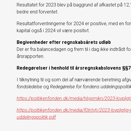
Resultatet for 2023 blev på baggrund af afkastet på 12,
bedre end forventet.
Resultatforventningerne for 2024 er positive, med en fo
kapital også i 2024 vil være positivt.
Begivenheder efter regnskabsårets udløb
Der er fra balancedagen og frem til i dag ikke indtrådt f
årsrapporten.
Redegørelser i henhold til årsregnskabslovens §§7
I tilknytning til og som del af nærværende beretning afg
fondsledelse
og
Redegørelse for fondens uddelingspoliti
https://politikenfonden.dk/media/hbjpmikn/2023-lovpligt
https://politikenfonden.dk/media/f0lntvtj/2023-lovpligtig
uddelingspolitik.pdf