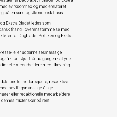
eståen af Dagbladet Politiken og Ekstra
n medievirksomhed og medierelateret
ing på en sund og økonomisk basis.
en og Ekstra Bladet ledes som
r dansk frisind i overensstemmelse med
aktører for Dagbladet Politiken og Ekstra
e, presse- eller uddannelsesmæssige
så - for højst 1 år ad gangen - at yde
ak­tionelle medarbejdere med tilknytning
 redaktionelle medarbejdere, respektive
gående bevillingsmæssige årlige
nærer eller redaktionelle medarbejdere
af dennes midler sker på rent