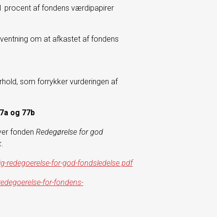
1 procent af fondens værdipapirer
rventning om at afkastet af fondens
orhold, som forrykker vurderingen af
7a og 77b
iver fonden
Redegørelse for god
k
.
ig-redegoerelse-for-god-fondsledelse.pdf
-redegoerelse-for-fondens-