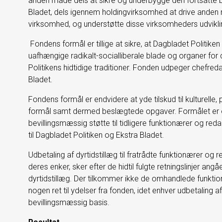
anden måde dels at sikre og underbygge den fortsatte b
Bladet, dels igennem holdingvirksomhed at drive ande
virksomhed, og understøtte disse virksomheders udvikl
Fondens formål er tillige at sikre, at Dagbladet Politik
uafhængige radikalt-soci­alliberale blade og organer fo
Politikens hidtidige traditioner. Fonden udpeger chefred
Bladet.
Fondens formål er endvidere at yde tilskud til kulturell
formål samt der­med beslægtede opgaver. Formålet er og
bevillingsmæssig støtte til tidligere funktionærer og red
til Dagbladet Politiken og Ekstra Bladet.
Udbetaling af dyrtidstillæg til fratrådte funktionærer og
deres enker, sker efter de hidtil fulgte retningslinjer an
dyrtidstillæg. Der tilkommer ikke de omhandlede funktio
nogen ret til ydelser fra fonden, idet enhver udbe­taling 
bevillingsmæssig basis.